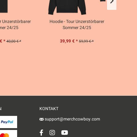
ur Unzerstörbarer
Hoodie - Tour Unzerstörbarer
T-Shirt (
er 24/25
Sommer 24/25
€ *
39,99 € *
40,00 € *
59,99 € *
N
KONTAKT
support@merchcowboy.com