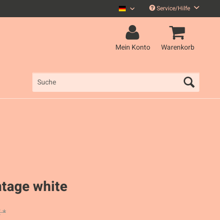
Service/Hilfe
Curse Deutsch
Mein Konto
Warenkorb
intage white
 *