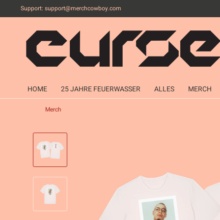
Support:
support@merchcowboy.com
HOME
25 JAHRE FEUERWASSER
ALLES
MERCH
Merch