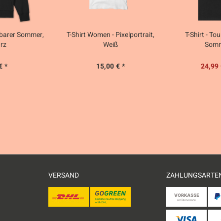
rbarer Sommer,
T-Shirt Women - Pixelportrait,
T-Shirt - To
rz
Weiß
Somm
€ *
15,00 € *
24,99 
VERSAND
ZAHLUNGSARTE