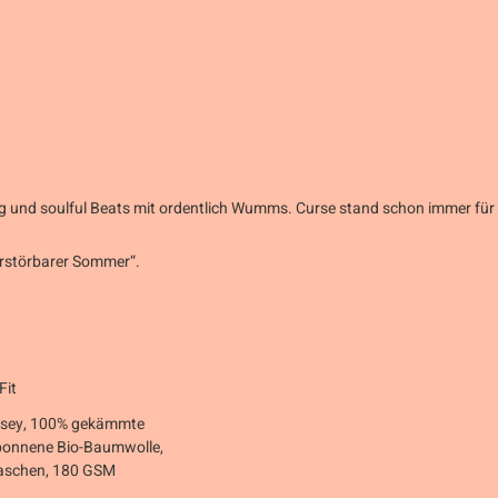
ing und soulful Beats mit ordentlich Wumms. Curse stand schon immer für
rstörbarer Sommer“.
Fit
ersey, 100% gekämmte
ponnene Bio-Baumwolle,
schen, 180 GSM