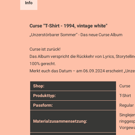
Info
Curse "T-Shirt - 1994, vintage white"
„Unzerstörbarer Sommer“ - Das neue Curse Album
Curse ist zurück!
Das Album verspricht die Rückkehr von Lyrics, Storytell
100% gerecht.
Merkt euch das Datum – am 06.09.2024 erscheint „Unze
Shop:
Curse
Produkttyp:
T-Shirt
Passform:
Regular 
Singlej
Materialzusammensetzung:
ringges
Vorgewa