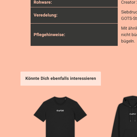
Rohware:
Creator 
Siebdruc
Veredelung:
GOTS-S
Mit ähn
Pflegehinweise:
nicht bü
bügeln.
Könnte Dich ebenfalls interessieren